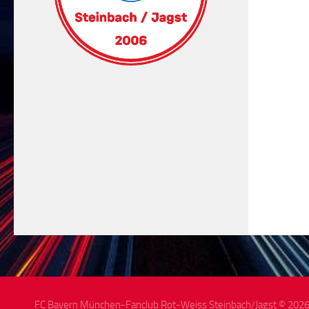
FC Bayern München-Fanclub Rot-Weiss Steinbach/Jagst © 2026. 