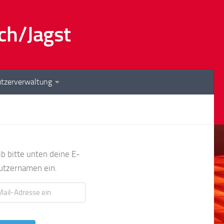
ch/Jagst
tzerverwaltung
b bitte unten deine E-
utzernamen ein.