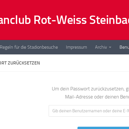
nclub Rot-Weiss Steinba
Regeln für die Stadionbesuche
Impressum
Archiv
Benu
RT ZURÜCKSETZEN
Um dein Passwort zurückzusetzen, gi
Mail-Adresse oder deinen Ben