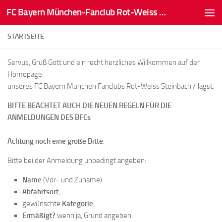
FC Bayern München-Fanclub Rot-Weiss Steinbach/Jagst
Zum Inhalt springen
STARTSEITE
Servus, Grüß Gott und ein recht herzliches Willkommen auf der
Homepage
unseres FC Bayern München Fanclubs Rot-Weiss Steinbach / Jagst.
BITTE BEACHTET AUCH DIE NEUEN REGELN FÜR DIE
ANMELDUNGEN DES BFCs
Achtung noch eine große Bitte
:
Bitte bei der Anmeldung unbedingt angeben:
Name
(Vor- und Zuname)
Abfahrtsort
,
gewünschte
Kategorie
Ermäßigt?
wenn ja, Grund angeben